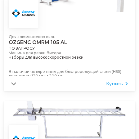
Система охлаждения спреем
Во время резки алюминиевых профилей он распыляет
охлаждающую жидкость на пилу, делая ее скользкой и
охлаждающей. Это повышает качество резки и продлевает
срок службы пилы.
Для алюминиевых окон
OZGENC OMRM 105 AL
ПО ЗАПРОСУ
Машина для резки бисера
Наборы для высокоскоростной резки
В наличии четыре пилы для быстрорежущей стали (HSS)
диаметром 120 мм и 200 мм.
Купить
Идеальные углы резки
Двусторонняя режущая система под углом 45 ° помогает
разрезать нижний язычок любой планки вместе с ней.
Механический суппорт *
Это помогает измерить длину и высоту реечных профилей