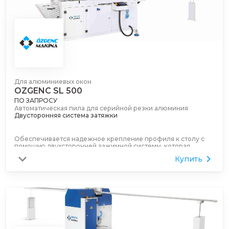
Вертикальная пневматическая система крепления
Вертикальное пневматическое давление сверху вниз для
стабилизации любого профиля и резки.
Для алюминиевых окон
OZGENC SL 500
ПО ЗАПРОСУ
Автоматическая пила для серийной резки алюминия
Двусторонняя система затяжки
Обеспечивается надежное крепление профиля к столу с
помощью двухсторонней зажимной системы, которая
выполняет процесс зажима до и после распиловки.
Купить
Мощный режущий двигатель
Вы даже можете разрезать полные алюминиевые профили
труб с помощью двигателя пилы мощностью 5,5 л.с. (4 кВт).