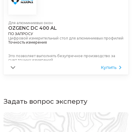
на раме без использования счетчиков. (*По желанию)
Для алюминиевых окон
OZGENC DC 400 AL
ПО ЗАПРОСУ
Цифровой измерительный стол для алюминиевых профилей
Точность измерения
Это позволяет выполнять безупречное производство за
счет точных измерений.
Купить
Легкость в эксплуатации
Обрезанный профиль имеет функцию втягивания экрана,
что позволяет удобно снимать его.
Задать вопрос эксперту
Сенсорный экран
Это позволяет вам записывать размеры любой детали,
вырезанной на станках для резки, на экране и измерять
любую опору.