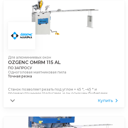
Для алюминиевых окон
OZGENC OMRM 115 AL
ПО ЗАПРОСУ
Одноголовая маятниковая пила
Точная резка
Станок позволяет резать под углом + 45 °, –45 ° и
промежуточными градусами, и он оснащен буферами
быстрой регулировки на 90 °, 75 °, 60 ° и 45 ° градусов.
Купить
400-мм пила
Он легко режет профили, используемые при производстве
дверей и окон.