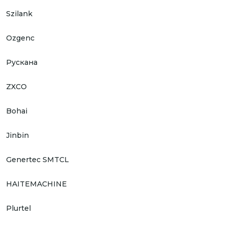
Szilank
Ozgenc
Рускана
ZXCO
Bohai
Jinbin
Genertec SMTCL
HAITEMACHINE
Plurtel