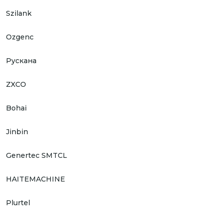
Szilank
Ozgenc
Рускана
ZXCO
Bohai
Jinbin
Genertec SMTCL
HAITEMACHINE
Plurtel