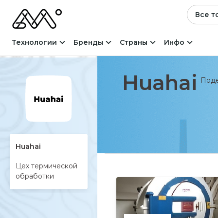
Все т
Технологии
Бренды
Страны
Инфо
Huahai
Поде
Huahai
Цех термической
обработки