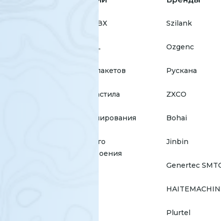
для окон ПВХ
Szilank
для окон AL
Ozgenc
для стеклопакетов
Рускана
для профнастила
ZXCO
для профилирования
Bohai
для тяжелого
Jinbin
машиностроения
Genertec SMT
HAITEMACHIN
Plurtel