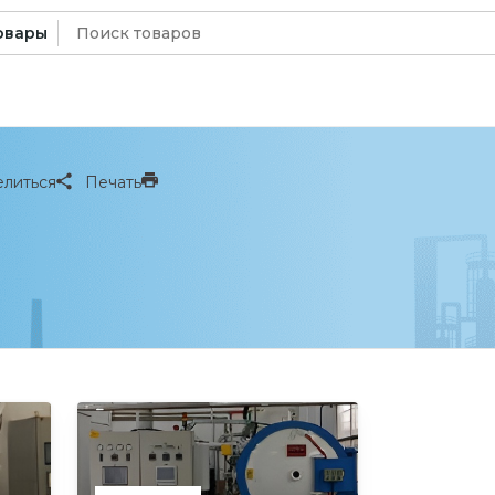
Искать:
овары
литься
Печать