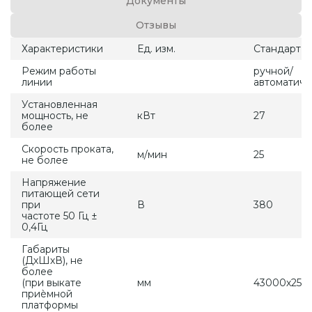
Документы
Отзывы
Характеристики
Ед. изм.
Стандарт
Режим работы
ручной/
линии
автоматиче
Установленная
мощность, не
кВт
27
более
Скорость проката,
м/мин
25
не более
Напряжение
питающей сети
при
В
380
частоте 50 Гц ±
0,4Гц
Габариты
(ДхШхВ), не
более
(при выкате
мм
43000х250
приѐмной
платформы