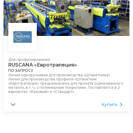
Для профилирования
RUSCANA «Евротрапеция»
ПО ЗАПРОСУ
Линия одноручьевая для производства «Штакетника»
Линия для производства профиля «Штакетник
«Евротрапеция» предназначена для проката оцинкованного
металла, в т. ч. с полимерным покрытием. Поставляется в 2
вариантах: «Базовый» и «Стандарт»
Купить
Параметры обрабатываемого материала:
сталь 08ПС (ХП), 08Ю по ГОСТ 14918-80; прокат листовой
по ГОСТ Р 52246-2004; марки проката 280, 320 по ГОСТ
Р 52246-2004; масса цинкового покрытия 100…275 г/м2;
предел текучести 280…320 Н/мм2; полимерное