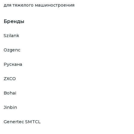
для тяжелого машиностроения
Бренды
Szilank
Ozgenc
Рускана
ZXCO
Bohai
Jinbin
Genertec SMTCL