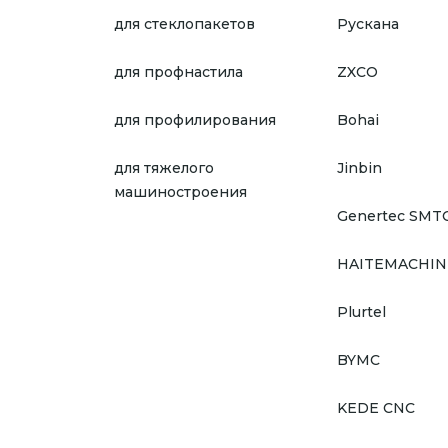
для стеклопакетов
Рускана
для профнастила
ZXCO
для профилирования
Bohai
для тяжелого
Jinbin
машиностроения
Genertec SMT
HAITEMACHIN
Plurtel
BYMC
KEDE CNC