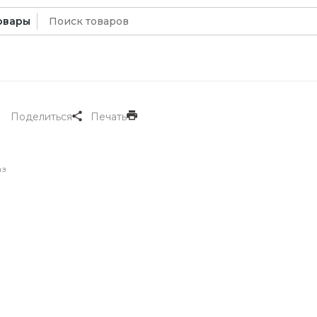
Искать:
овары
Поделиться
Печать
аз