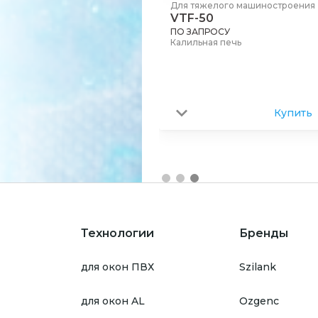
желого машиностроения
Для тяжелого машиностроения
0180
VTF-50
ПРОСУ
ПО ЗАПРОСУ
т ультразвуковой очистки
Калильная печь
Купить
Купить
Технологии
Бренды
для окон ПВХ
Szilank
для окон AL
Ozgenc