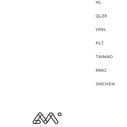
HL
QLZX
YRXL
PLT
TAIMAO
RXKJ
JINCHEN