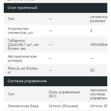
Стол приёмный
сегментны
Тип
—
рольганг
Количество
—
3
сегментов, шт.
Габариты
(ДхШхВ) 1 шт., не
—
490х455х86
более, мм
Автоматическая
—
—
укладка
Масса, не более,
—
30
кг
Система управления
Автоматиче
Блок управления
Тип
система
(БУ)
управления
Элементная база
Omron (Япония)
Omron (Яп