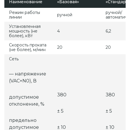
Наименование
«Базовая»
«Стандарт»
Режим работы
ручной/
ручной
линии
автоматиче
Установленная
мощность (не
4
6,2
более), кВт
Скорость проката
20
20
(не более), м/мин
Сеть
— напряжение
(VAC+N0), В
380
380
допустимое
отклонение, %
± 5
± 5
предельно
допустимое
± 10
± 10