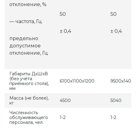
отклонение, %
50
50
— частота, Гц
± 0,4
± 0,4
предельно
допустимое
отклонение, Гц
Габариты ДхШхВ
(без учёта
6100х1100х1200
9500х1400
приёмного стола),
мм
Масса (не более),
4500
5040
кг
Численность
обслуживающего
1-2
1-2
персонала, чел.