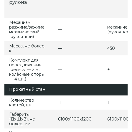
рулона
Механизм
разжима/зажима
механичес
—
механический
(рукояткой)
(рукояткой)
Масса, не более,
—
450
кг
Комплект для
передвижения
(рельсы — 2 м,
—
+
колёсные опоры
— 4 шт.)
Прокатный стан
Количество
11
11
клетей, шт.
Габариты
(ДхШхВ), не
6100х1100х1200
6100х1100х
более, мм