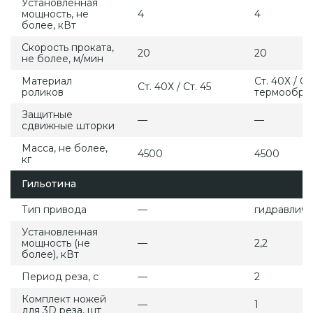
Установленная
мощность, не
4
4
более, кВт
Скорость проката,
20
20
не более, м/мин
Материал
Ст. 40Х / Ст
Ст. 40Х / Ст. 45
роликов
термообра
Защитные
—
—
сдвижные шторки
Масса, не более,
4500
4500
кг
Гильотина
Тип привода
—
гидравлич
Установленная
мощность (не
—
2,2
более), кВт
Период реза, с
—
2
Комплект ножей
—
1
для 3D реза, шт