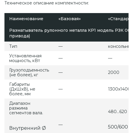
Техническое описание комплектности:
Наименование
«Базовая»
«Стандарт»
Разматыватель рулонного металла КР1 модель РЗК 001
привода)
Тип
—
консольны
Установленная
—
—
мощность, кВт
Грузоподъемность
—
2000
(не более), кг
Габариты
(ДхШхВ), не
—
1300х1400
более, мм
Диапазон
разжима
480…620
сегментов вала.
—
500/600
Внутренний Ø