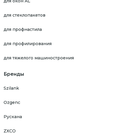
для окон AL
для стеклопакетов
для профнастила
для профилирования
для тяжелого машиностроения
Бренды
Szilank
Ozgenc
Рускана
ZXCO