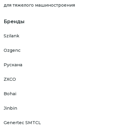
для тяжелого машиностроения
Бренды
Szilank
Ozgenc
Рускана
ZXCO
Bohai
Jinbin
Genertec SMTCL