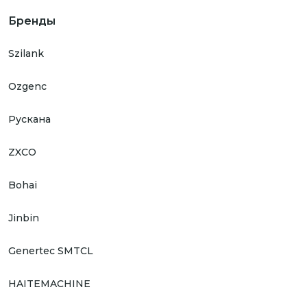
Бренды
Szilank
Ozgenc
Рускана
ZXCO
Bohai
Jinbin
Genertec SMTCL
HAITEMACHINE