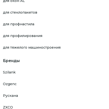
для окон AL
для стеклопакетов
для профнастила
для профилирования
для тяжелого машиностроения
Бренды
Szilank
Ozgenc
Рускана
ZXCO