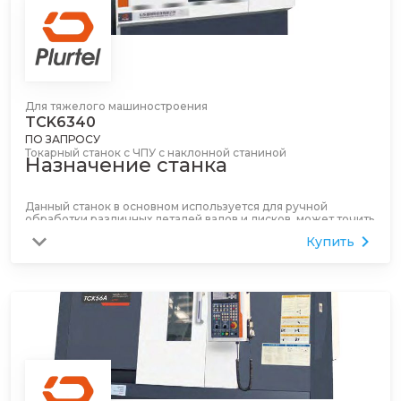
Для тяжелого машиностроения
TCK6340
ПО ЗАПРОСУ
Токарный станок с ЧПУ с наклонной станиной
Назначение станка
Данный станок в основном используется для ручной
обработки различных деталей валов и дисков, может точить
различные резьбы, дуги, конусы, внутренние и внешние
Купить
поверхности тел вращения, может удовлетворять
требованиям по скорости высокоскоростной стружечной
обработки черных и цветных металлов. Он подходит для
высокоэффективной, высокожесткой и высокоточной
обработки вращающихся деталей в автомобильной,
мотоциклетной, электронной, аэрокосмической и военной
промышленности, с точностью обработки до IT6.