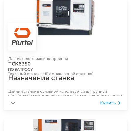
Для тяжелого машиностроения
TCK6350
ПО ЗАПРОСУ
Токарный станок с ЧПУ с наклонной станиной
Назначение станка
Данный станок в основном используется для ручной
обработки различных деталей валов и дисков, может точить
различные резьбы, дуги, конусы, внутренние и внешние
Купить
поверхности тел вращения, может удовлетворять
требованиям по скорости высокоскоростной стружечной
обработки черных и цветных металлов. Он подходит для
высокоэффективной, высокожесткой и высокоточной
обработки вращающихся деталей в автомобильной,
мотоциклетной, электронной, аэрокосмической и военной
промышленности, с точностью обработки до IT6.