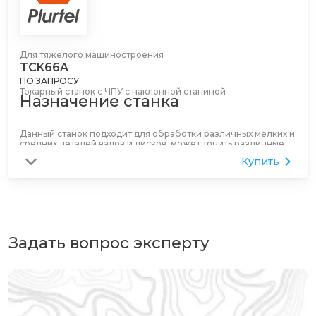
Для тяжелого машиностроения
TCK66A
ПО ЗАПРОСУ
Токарный станок с ЧПУ с наклонной станиной
Назначение станка
Данный станок подходит для обработки различных мелких и
средних деталей валов и дисков, может точить различные
резьбы, дуги, конусы, внутренние и внешние поверхности
Купить
тел вращения, широко используется в сферах, связанных с
сантехническим оборудованием, клапанами,
электроприборами, инструментами, автомобилями,
мотоциклами, подшипниками и других промышленных
отраслях.
Задать вопрос эксперту