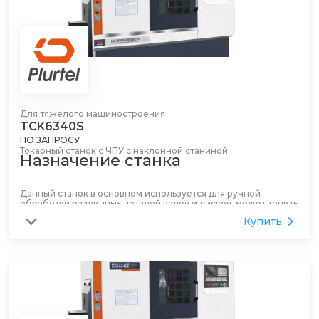
Для тяжелого машиностроения
TCK6340S
ПО ЗАПРОСУ
Токарный станок с ЧПУ с наклонной станиной
Назначение станка
Данный станок в основном используется для ручной
обработки различных деталей валов и дисков, может точить
различные резьбы, дуги, конусы, внутренние и внешние
Купить
поверхности тел вращения, может удовлетворять
требованиям по скорости высокоскоростной стружечной
обработки черных и цветных металлов. Он подходит для
высокоэффективной, высокожесткой и высокоточной
обработки вращающихся деталей в автомобильной,
мотоциклетной, электронной, аэрокосмической и военной
промышленности, с точностью обработки до IT6.