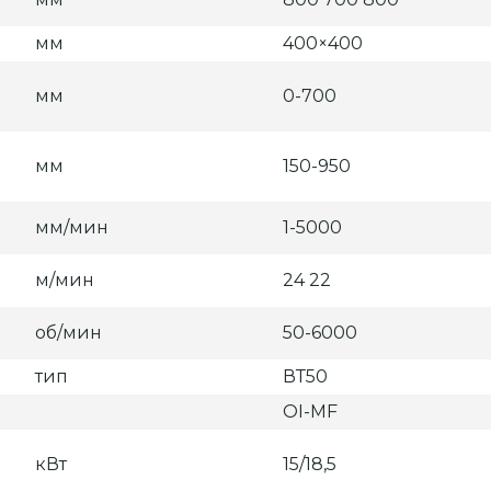
мм
400×400
мм
0-700
мм
150-950
мм/мин
1-5000
м/мин
24 22
об/мин
50-6000
тип
ВТ50
OI-MF
кВт
15/18,5