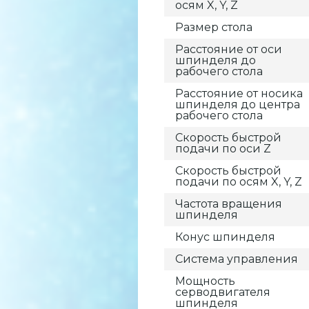
осям X, Y, Z
Размер стола
Расстояние от оси
шпинделя до
рабочего стола
Расстояние от носика
шпинделя до центра
рабочего стола
Скорость быстрой
подачи по оси Z
Скорость быстрой
подачи по осям X, Y, Z
Частота вращения
шпинделя
Конус шпинделя
Система управления
Мощность
серводвигателя
шпинделя