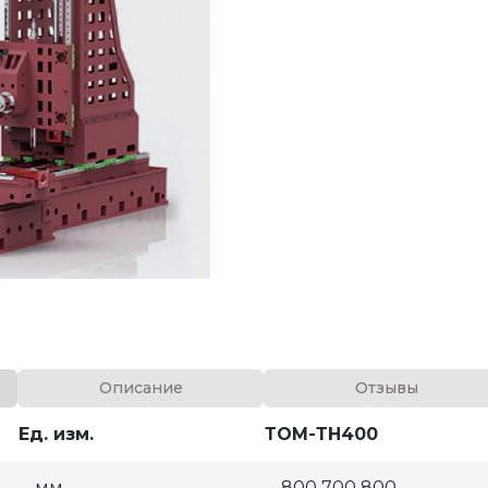
Описание
Отзывы
Ед. изм.
ТОМ-ТН400
мм
800 700 800