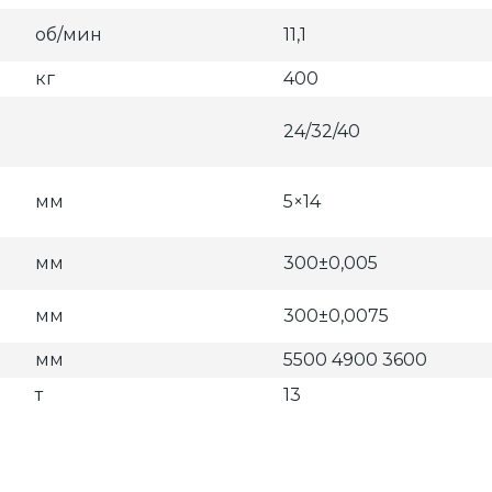
об/мин
11,1
кг
400
24/32/40
мм
5×14
мм
300±0,005
мм
300±0,0075
мм
5500 4900 3600
т
13