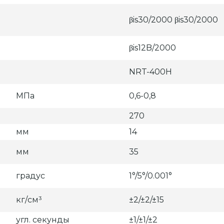
βis30/2000 βis30/2000
βis12B/2000
NRT-400H
МПа
0,6-0,8
270
мм
14
мм
35
градус
1°/5°/0.001°
кг/см³
±2/±2/±15
угл. секунды
±1/±1/±2