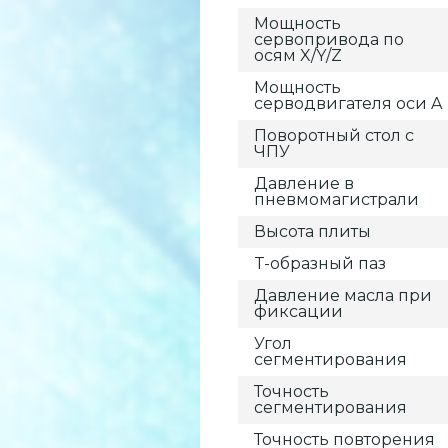
Мощность
сервопривода по
осям X/Y/Z
Мощность
серводвигателя оси A
Поворотный стол с
ЧПУ
Давление в
пневмомагистрали
Высота плиты
T-образный паз
Давление масла при
фиксации
Угол
сегментирования
Точность
сегментирования
Точность повторения