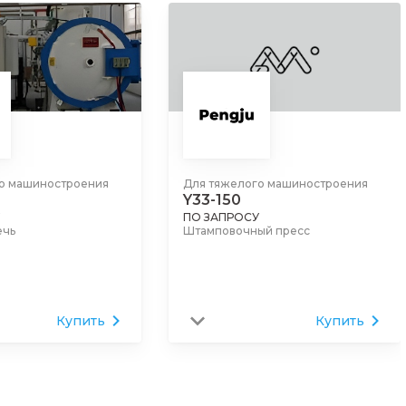
о машиностроения
Для тяжелого машиностроения
ZQ4116
ПО ЗАПРОСУ
ый пресс
Настольно-сверлильный станок
Купить
Купить