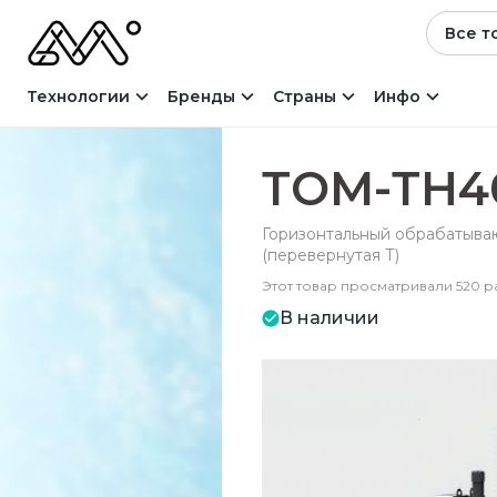
Все т
Технологии
Бренды
Страны
Инфо
ТОМ-ТН4
Горизонтальный обрабатыва
(перевернутая Т)
Этот товар просматривали 520 р
В наличии