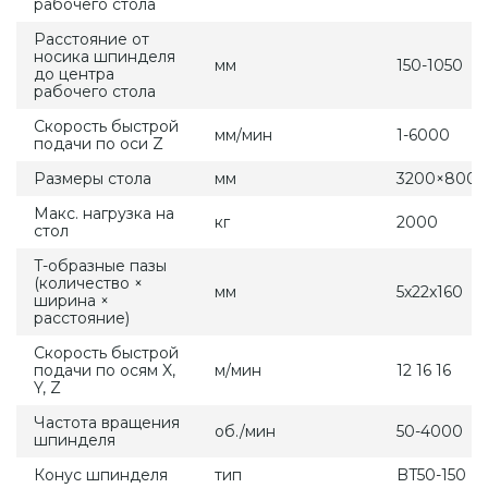
рабочего стола
Расстояние от
носика шпинделя
мм
150-1050
до центра
рабочего стола
Скорость быстрой
мм/мин
1-6000
подачи по оси Z
Размеры стола
мм
3200×800
Макс. нагрузка на
кг
2000
стол
T-образные пазы
(количество ×
мм
5x22x160
ширина ×
расстояние)
Скорость быстрой
подачи по осям X,
м/мин
12 16 16
Y, Z
Частота вращения
об./мин
50-4000
шпинделя
Конус шпинделя
тип
BT50-150