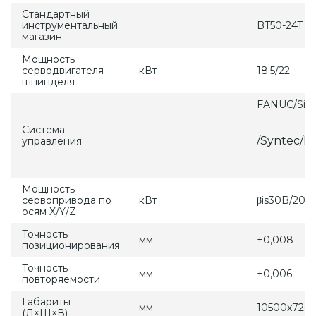
Стандартный
инструментальный
BT50-24T
магазин
Мощность
серводвигателя
кВт
18.5/22
шпинделя
FANUC/Sie
Система
/Syntec/
управления
Мощность
сервопривода по
кВт
βis30B/200
осям X/Y/Z
Точность
мм
±0,008
позиционирования
Точность
мм
±0,006
повторяемости
Габариты
мм
10500x720
(Д×Ш×В)