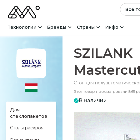
Все т
Технологии
Бренды
Страны
Инфо
SZILANK
Mastercut
Стол для полуавтоматическо
Этот товар просматривали 865 р
В наличии
Для
стеклопакетов
Столы раскроя