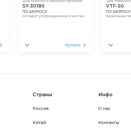
Для тяжелого машиностроения
Для тяжелог
SY-30180
VTF-50
ПО ЗАПРОСУ
ПО ЗАПРОСУ
Аппарат ультразвуковой очистки
Калильная п
Купить
Страны
Инфо
Россия
О нас
Китай
Контакты