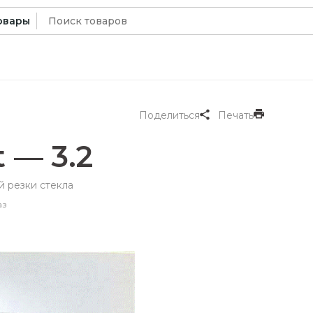
Искать:
овары
Поделиться
Печать
 — 3.2
й резки стекла
аз