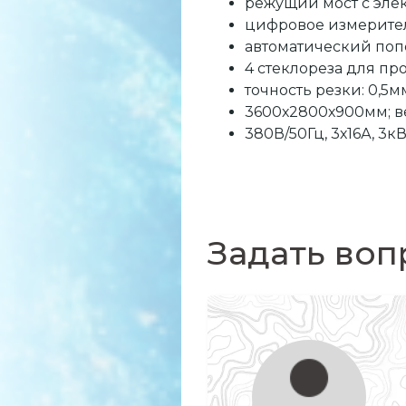
режущий мост с эле
цифровое измерител
автоматический поп
4 стеклореза для п
точность резки: 0,5м
3600х2800х900мм; ве
380В/50Гц, 3х16А, 3кВ
Задать воп