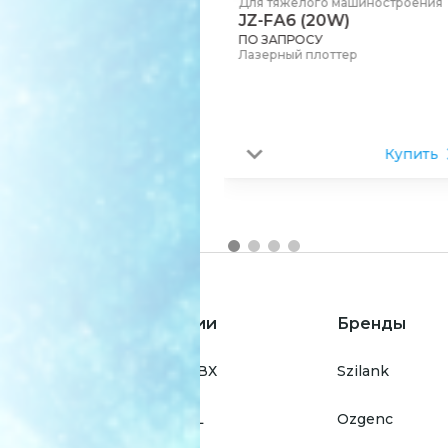
Для тяжелого машиностроения
JZ-FA6 (20W)
ПО ЗАПРОСУ
Лазерный плоттер
Купить
Технологии
Бренды
для окон ПВХ
Szilank
для окон AL
Ozgenc