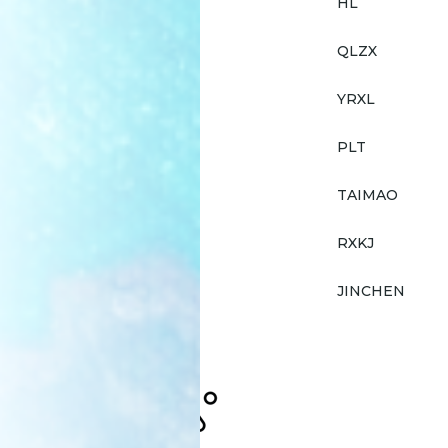
HL
QLZX
YRXL
PLT
TAIMAO
RXKJ
JINCHEN