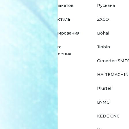
для стеклопакетов
Рускана
для профнастила
ZXCO
для профилирования
Bohai
для тяжелого
Jinbin
машиностроения
Genertec SMT
HAITEMACHIN
Plurtel
BYMC
KEDE CNC