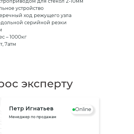
ктроприводом для стекол 2-10мм
ьное устройство
еречный ход режущего узла
родольной серийной резки
м
с – 1000кг
т, 7атм
рос эксперту
Петр Игнатьев
Online
Менеджер по продажам