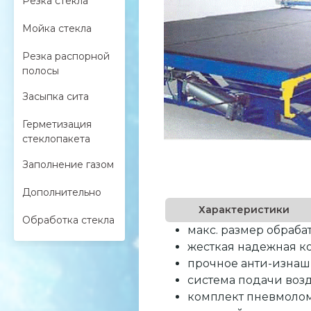
Резка стекла
Мойка стекла
Резка распорной
полосы
Засыпка сита
Герметизация
стеклопакета
Заполнение газом
Дополнительно
Характеристики
Обработка стекла
макс. размер обраба
жесткая надежная к
прочное анти-изна
система подачи возд
комплект пневмолом