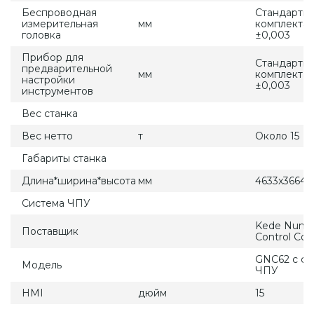
Беспроводная
Стандартн
измерительная
мм
комплекта
головка
±0,003
Прибор для
Стандартн
предварительной
мм
комплекта
настройки
±0,003
инструментов
Вес станка
Вес нетто
т
Около 15
Габариты станка
Длина*ширина*высота
мм
4633x3664x
Система ЧПУ
Kede Numer
Поставщик
Control Co.,
GNC62 с си
Модель
ЧПУ
HMI
дюйм
15