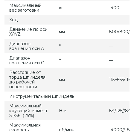
Максимальный
кг
1400
вес заготовки
Ход
Движение по оси
мм
800/800/5
X/Y/Z
Диапазон
°
—
вращения оси A
Диапазон
°
—
вращения оси C
Расстояние от
торца шпинделя
мм
115~665/ 16
до рабочей
поверхности
Инструментальный шпиндель
Максимальный
крутящий момент
Н·м
84/125//84/
S1/S6（25%)
Максимальная
скорость
об/мин
14000//18