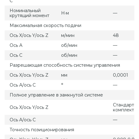
С
Номинальный
Н·м
—
крутящий момент
Максимальная скорость подачи
Ось X/ось Y/ось Z
м/мин
48
Ось А
об/мин
—
Ось С
об/мин
—
Разрешающая способность системы управления
Ось X/ось Y/ось Z
мм
0,0001
Ось A/ось C
°
—
Полное управление в замкнутой системе
Стандартн
Ось X/ось Y/ось Z
комплекта
Ось A/ось C
—
Точность позиционирования