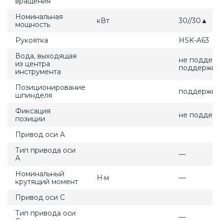
вращения
Номинальная
кВт
30//30▲
мощность
Рукоятка
HSK-A63
Вода, выходящая
не поддерж
из центра
поддержи
инструмента
Позиционирование
поддержив
шпинделя
Фиксация
не поддер
позиции
Привод оси А
Тип привода оси
—
А
Номинальный
Н·м
—
крутящий момент
Привод оси С
Тип привода оси
—