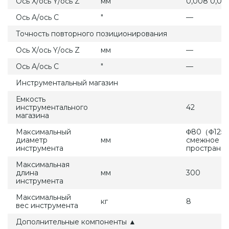
Ось X/ось Y/ось Z
мм
0,008 0,0
Ось A/ось C
″
—
Точность повторного позиционирования
Ось X/ось Y/ось Z
мм
—
Ось A/ось C
″
—
Инструментальный магазин
Емкость
инструментального
42
магазина
Максимальный
Φ80（Φ125
диаметр
мм
смежное
инструмента
пространст
Максимальная
длина
мм
300
инструмента
Максимальный
кг
8
вес инструмента
Дополнительные компоненты ▲