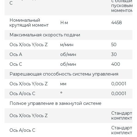
с большим
С
пусковым
моментом
Номинальный
Н·м
4458
крутящий момент
Максимальная скорость подачи
Ось X/ось Y/ось Z
м/мин
50
Ось А
об/мин
30
Ось С
об/мин
400
Разрешающая способность системы управления
Ось X/ось Y/ось Z
мм
0,0001
Ось A/ось C
°
0,0001
Полное управление в замкнутой системе
Стандартн
Ось X/ось Y/ось Z
комплекта
Стандартн
Ось A/ось C
комплекта