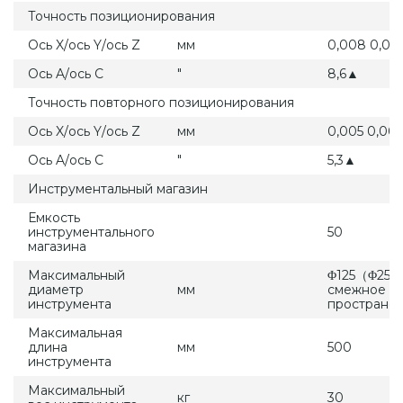
Точность позиционирования
Ось X/ось Y/ось Z
мм
0,008 0,0
Ось A/ось C
″
8,6▲
Точность повторного позиционирования
Ось X/ось Y/ось Z
мм
0,005 0,00
Ось A/ось C
″
5,3▲
Инструментальный магазин
Емкость
инструментального
50
магазина
Максимальный
Φ125（Φ250
диаметр
мм
смежное
инструмента
пространст
Максимальная
длина
мм
500
инструмента
Максимальный
кг
30