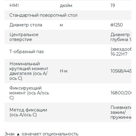
HMI
дюйм
19
Стандартный поворотный стол
Диаметр стола
м
Φ1250
Центральное
Диаметр 32
отверстие
глубина 15
(звездооб
Т-образный паз
16-22H7
Номинальный
крутящий момент
Н·м
10568/4458
двигателя (ось A/
ось C)
Фиксирующий
момент (ось A/ось
16800/200
C)
Пневматич
Метод фиксации
зажим/
(ось A/ось C)
пружинный
Знак ▲ означает опциональность.