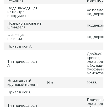
Рукоятка
HSK-A100
Вода, выходящая
не поддерж
из центра
поддержи
инструмента
Позиционирование
поддержив
шпинделя
Фиксация
поддержив
позиции
Привод оси А
Двойной п
привод
Тип привода оси
электродви
А
с большим
пусковым
моментом
Номинальный
Н·м
10568
крутящий момент
Привод оси С
Прямой пр
электродви
Тип привода оси