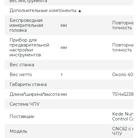
вес инструмента
Дополнительные компоненты ▲
Беспроводная
Повторная
измерительная
мм
точность ±
головка
Прибор для
предварительной
Повторная
мм
настройки
точность ±
инструментов
Вес станка
Вес нетто
т
Около 40
Габариты станка
Длина*ширина*высота
мм
7514x5238x
Система ЧПУ
Kede Numer
Поставщик
Control Co.,
GNC62 с си
Модель
ЧПУ