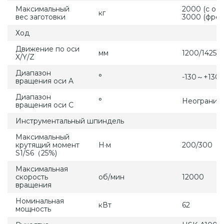
Максимальный
2000 (с обт
кг
вес заготовки
3000 (фрез
Ход
Движение по оси
мм
1200/1425/
X/Y/Z
Диапазон
°
-130～+130
вращения оси A
Диапазон
°
Неогранич
вращения оси C
Инструментальный шпиндель
Максимальный
крутящий момент
Н·м
200/300
S1/S6（25%)
Максимальная
скорость
об/мин
12000
вращения
Номинальная
кВт
62
мощность