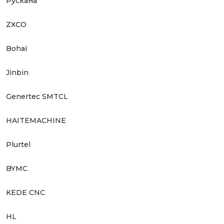
Рускана
ZXCO
Bohai
Jinbin
Genertec SMTCL
HAITEMACHINE
Plurtel
BYMC
KEDE CNC
HL