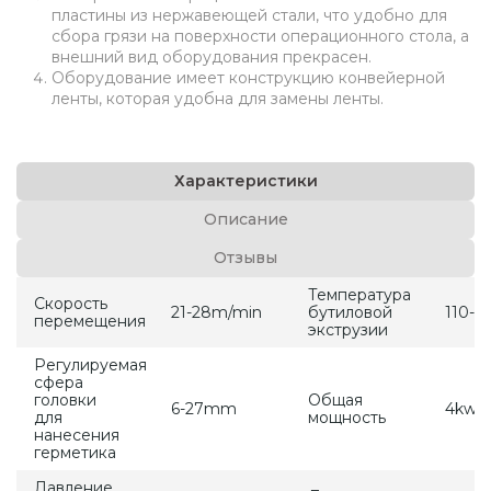
пластины из нержавеющей стали, что удобно для
сбора грязи на поверхности операционного стола, а
внешний вид оборудования прекрасен.
Оборудование имеет конструкцию конвейерной
ленты, которая удобна для замены ленты.
Характеристики
Описание
Отзывы
Температура
Cкорость
21-28m/min
бутиловой
110-1
перемещения
экструзии
Регулируемая
сфера
головки
Общая
6-27mm
4kw
для
мощность
нанесения
герметикa
Давление