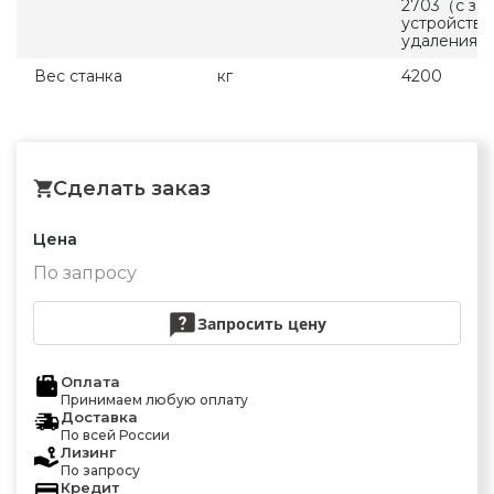
2703（с за
устройство
удаления с
Вес станка
кг
4200
Сделать заказ
Цена
По запросу
Запросить цену
Оплата
Принимаем любую оплату
Доставка
По всей России
Лизинг
По запросу
Кредит