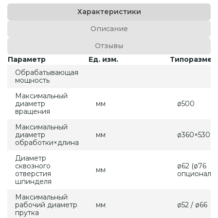
Характеристики
Описание
Отзывы
Параметр
Ед. изм.
Типоразмер
Обрабатывающая
мощность
Максимальный
диаметр
мм
ø500
вращения
Максимальный
диаметр
мм
ø360×530
обработки×длина
Диаметр
сквозного
ø62 (ø76
мм
отверстия
опциональн
шпинделя
Максимальный
рабочий диаметр
мм
ø52 / ø66
прутка