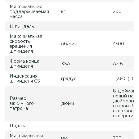
Максимальная
поддерживаемая
кг
200
масса
Шпиндель
Максимальная
скорость
об/мин
4500
вращения
шпинделя
Форма конца
KSA
A2-6
шпинделя
Индексация
градус
（360°）0.0
шпинделя CS
8-дюймовы
полый патро
Размер
дюймовый 
зажимного
дюйм
патрон (бо
патрона
сквозное
отверстие)
Подача
Максимальный
мм
200