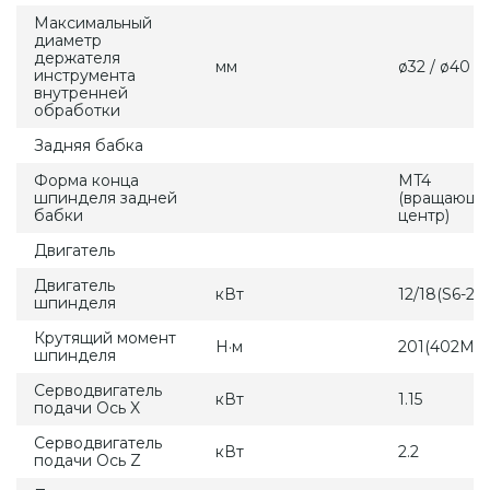
Максимальный
диаметр
держателя
мм
ø32 / ø40 /
инструмента
внутренней
обработки
Задняя бабка
Форма конца
MT4
шпинделя задней
(вращающи
бабки
центр)
Двигатель
Двигатель
кВт
12/18(S6-25
шпинделя
Крутящий момент
Н·м
201(402Max
шпинделя
Серводвигатель
кВт
1.15
подачи Ось X
Серводвигатель
кВт
2.2
подачи Ось Z