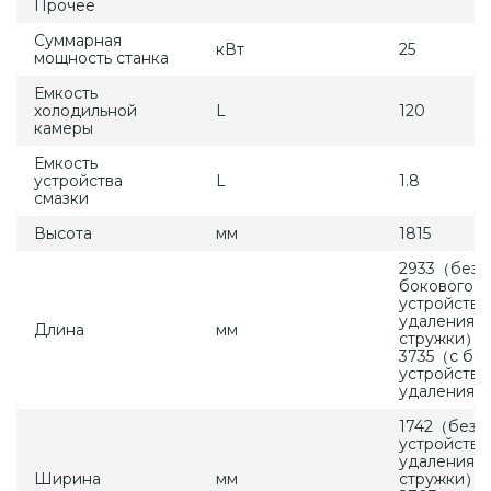
Прочее
Суммарная
кВт
25
мощность станка
Емкость
холодильной
L
120
камеры
Емкость
устройства
L
1.8
смазки
Высота
мм
1815
2933（без
бокового
устройства
удаления
Длина
мм
стружки） /
3735（с бо
устройство
удаления с
1742（без з
устройства
удаления
Ширина
мм
стружки） /