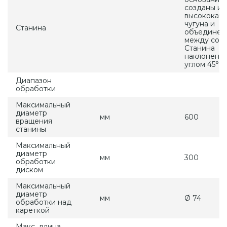
созданы из
высококаче
чугуна и
Станина
объединен
между собо
Станина
наклонена 
углом 45°
Диапазон
обработки
Максимальный
диаметр
мм
600
вращения
станины
Максимальный
диаметр
мм
300
обработки
диском
Максимальный
диаметр
мм
Ø 74
обработки над
кареткой
Макс. длина