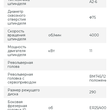
A2-6
шпинделя
Диаметр
сквозного
Φ75
отверстия
шпинделя
Скорость
вращения
об/мин
4000
шпинделя
Мощность
двигателя
кВт
11
шпинделя
Револьверная
голова
Револьверная
BMT45/12 р
головка с
положений
сервоприводом
Размер режущего
290
диска
Боковая
фрезерная
об
ER25/4000
головка (0