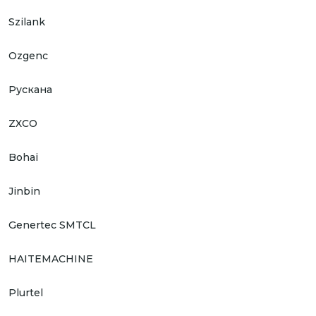
Szilank
Ozgenc
Рускана
ZXCO
Bohai
Jinbin
Genertec SMTCL
HAITEMACHINE
Plurtel