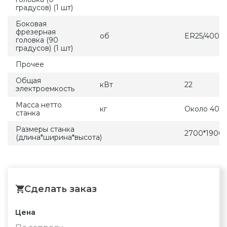
градусов) (1 шт)
Боковая
фрезерная
об
ER25/4000
головка (90
градусов) (1 шт)
Прочее
Общая
кВт
22
электроемкость
Масса нетто
кг
Около 400
станка
Размеры станка
2700*1900
(длина*ширина*высота)
Сделать заказ
Цена