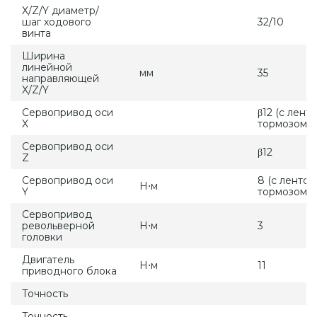
X/Z/Y диаметр/
шаг ходового
32/10
винта
Ширина
линейной
мм
35
направляющей
X/Z/Y
Сервопривод оси
β12 (с лент
X
тормозом)
Сервопривод оси
β12
Z
Сервопривод оси
8 (с ленто
Н⋅м
Y
тормозом)
Сервопривод
револьверной
Н⋅м
3
головки
Двигатель
Н⋅м
11
приводного блока
Точность
Точность