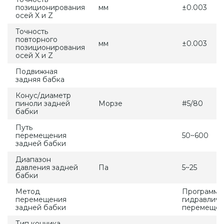
позиционирования
мм
±0.003
осей X и Z
Точность
повторного
мм
±0.003
позиционирования
осей X и Z
Подвижная
задняя бабка
Конус/диаметр
пиноли задней
Морзе
#5/80
бабки
Путь
перемещения
50~600
задней бабки
Диапазон
давления задней
Па
5~25
бабки
Метод
Программи
перемещения
гидравлич
задней бабки
перемеще
Тип кончика