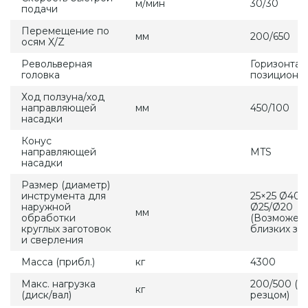
м/мин
30/30
подачи
Перемещение по
мм
200/650
осям X/Z
Револьверная
Горизонтал
головка
позиционн
Ход ползуна/ход
направляющей
мм
450/100
насадки
Конус
направляющей
MTS
насадки
Размер (диаметр)
инструмента для
25×25 Ø40/
наружной
Ø25/Ø20
мм
обработки
(Возможен
круглых заготовок
близких зн
и сверления
Масса (прибл.)
кг
4300
Макс. нагрузка
200/500 (с
кг
(диск/вал)
резцом)