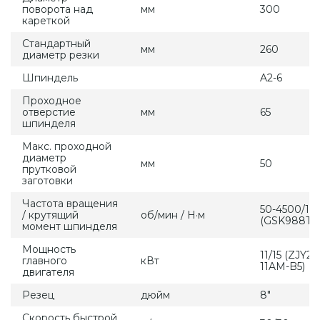
поворота над
мм
300
кареткой
Стандартный
мм
260
диаметр резки
Шпиндель
A2-6
Проходное
отверстие
мм
65
шпинделя
Макс. проходной
диаметр
мм
50
прутковой
заготовки
Частота вращения
50-4500/17
/ крутящий
об/мин / Н·м
(GSK988TA
момент шпинделя
Мощность
11/15 (ZJY26
главного
кВт
11AM-B5)
двигателя
Резец
дюйм
8″
Скорость быстрой