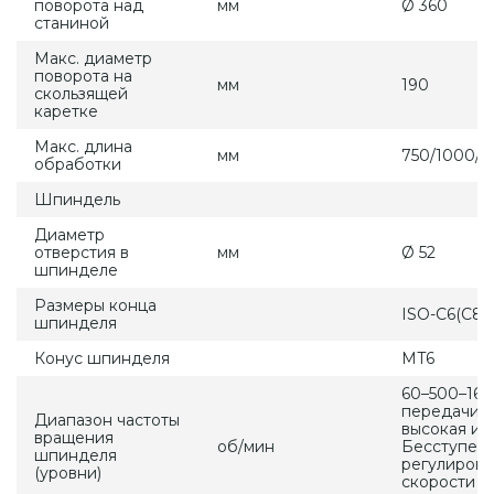
поворота над
мм
Ø 360
станиной
Макс. диаметр
поворота на
мм
190
скользящей
каретке
Макс. длина
мм
750/1000/1
обработки
Шпиндель
Диаметр
отверстия в
мм
Ø 52
шпинделе
Размеры конца
ISO-C6(C8)
шпинделя
Конус шпинделя
MT6
60–500–160
передачи –
Диапазон частоты
высокая и н
вращения
об/мин
Бесступен
шпинделя
регулиров
(уровни)
скорости / 