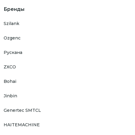
Бренды
Szilank
Ozgenc
Рускана
ZXCO
Bohai
Jinbin
Genertec SMTCL
HAITEMACHINE