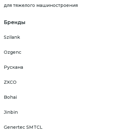
для тяжелого машиностроения
Бренды
Szilank
Ozgenc
Рускана
ZXCO
Bohai
Jinbin
Genertec SMTCL