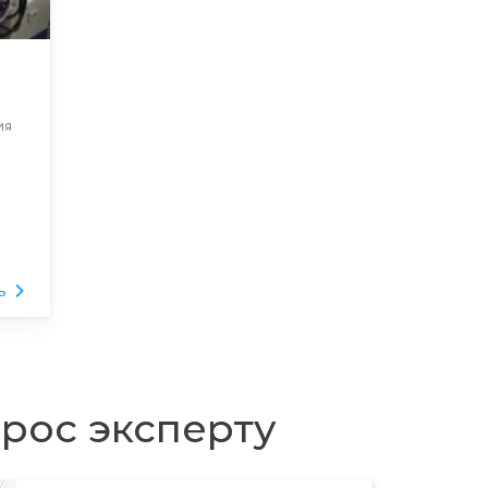
ия
ь
прос эксперту