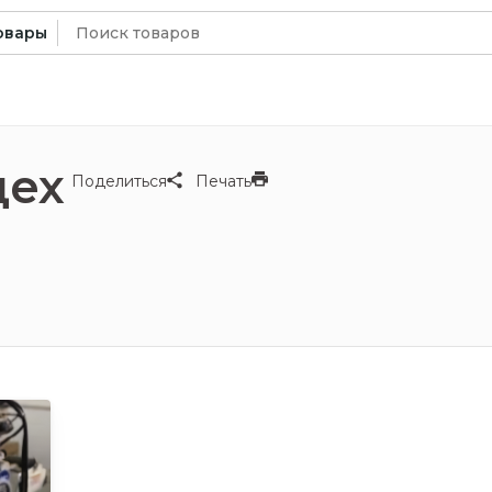
Искать:
овары
цех
Поделиться
Печать