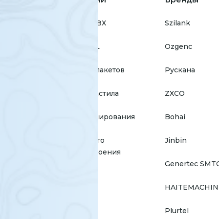
для окон ПВХ
Szilank
для окон AL
Ozgenc
для стеклопакетов
Рускана
для профнастила
ZXCO
для профилирования
Bohai
для тяжелого
Jinbin
машиностроения
Genertec SMT
HAITEMACHIN
Plurtel