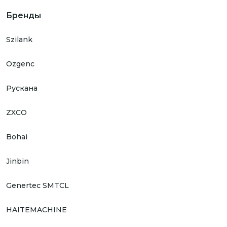
Бренды
Szilank
Ozgenc
Рускана
ZXCO
Bohai
Jinbin
Genertec SMTCL
HAITEMACHINE