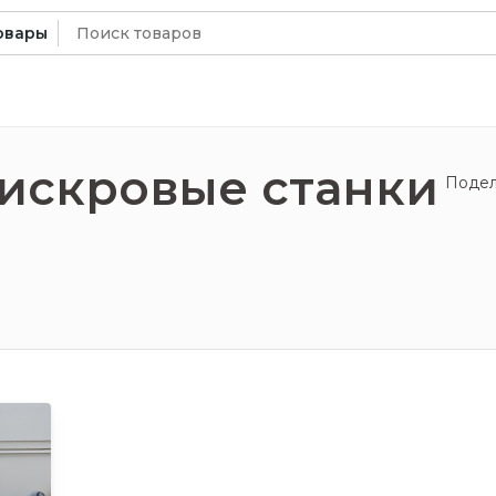
Искать:
овары
искровые станки
Подел