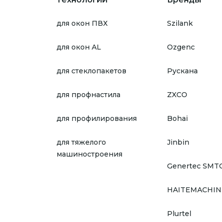
для окон ПВХ
Szilank
для окон AL
Ozgenc
для стеклопакетов
Рускана
для профнастила
ZXCO
для профилирования
Bohai
для тяжелого
Jinbin
машиностроения
Genertec SMT
HAITEMACHIN
Plurtel