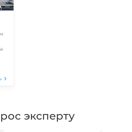
ия
ый
ь
прос эксперту