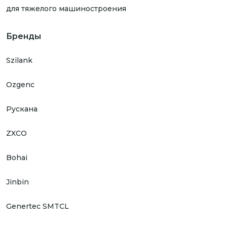
для тяжелого машиностроения
Бренды
Szilank
Ozgenc
Рускана
ZXCO
Bohai
Jinbin
Genertec SMTCL