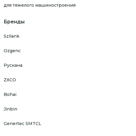
для тяжелого машиностроения
Бренды
Szilank
Ozgenc
Рускана
ZXCO
Bohai
Jinbin
Genertec SMTCL