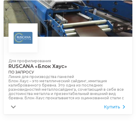
Для профилирования
RUSCANA «Блок Хаус»
ПО ЗАПРОСУ
Линия для производства панелей
Блок-Хаус – это металлический сайдинг, имитация
калиброванного бревна. Это одна из последних
разновидностей металлосайдинга, сочетающий в себе все
достоинства металла и презентабельный внешний вид
бревна. Блок-Хаус прокатывается из оцинкованной стали с
полимерным покрытием.
Купить
Преимущества применения панелей Блок-Хаус:
стойкость к резким перепадам температур;
негорючесть;