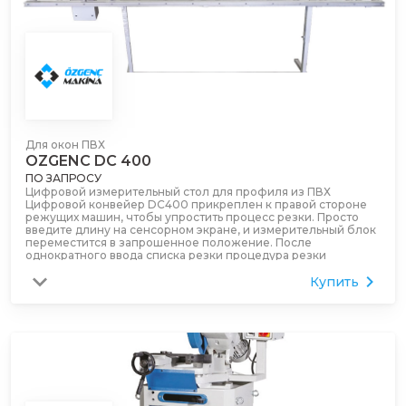
каждого резка для легкого удаления отрезанного
профиля
Может быть подготовлен как правосторонний, так и
левосторонний
Размеры:
3650 мм (макс. длина резки 3200 мм)
4650 мм (макс. длина резки 4200 мм)
5650 мм (макс. длина резки 5200 мм)
Для окон ПВХ
6650 мм (макс. длина резки 6200 мм)
OZGENC DC 400
ПО ЗАПРОСУ
Цифровой измерительный стол для профиля из ПВХ
Цифровой конвейер DC400 прикреплен к правой стороне
режущих машин, чтобы упростить процесс резки. Просто
введите длину на сенсорном экране, и измерительный блок
переместится в запрошенное положение. После
однократного ввода списка резки процедура резки
автоматически переходит к следующему шагу после
Купить
выполнения каждого разреза.
Точность измерения 0,1 мм
3 метра в длину
Сенсорный экран
Измерительная поддержка может возвращаться после
каждого резка для легкого удаления отрезанного
профиля
Может быть подготовлен как правосторонний, так и