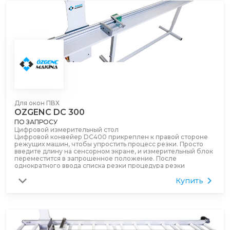
Для окон ПВХ
OZGENC DC 300
ПО ЗАПРОСУ
Цифровой измерительный стол
Цифровой конвейер DC400 прикреплен к правой стороне
режущих машин, чтобы упростить процесс резки. Просто
введите длину на сенсорном экране, и измерительный блок
переместится в запрошенное положение. После
однократного ввода списка резки процедура резки
автоматически переходит к следующему шагу после
Купить
выполнения каждого разреза.
Точность измерения 0,1 мм
3 метра в длину
Сенсорный экран
Измерительная поддержка может возвращаться после