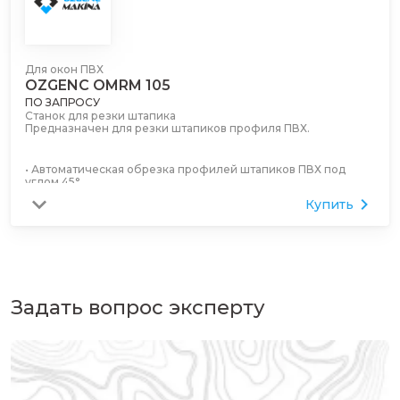
Для окон ПВХ
OZGENC OMRM 105
ПО ЗАПРОСУ
Станок для резки штапика
Предназначен для резки штапиков профиля ПВХ.
• Автоматическая обрезка профилей штапиков ПВХ под
углом 45°
• 4 режущих пилы из быстрорежущей стали
Купить
• Вертикальная пневматическая зажимная система
• Установочная рукоятка для легкой регулировки пресс-
формы
• Двусторонняя резка штапика под углом 45° за один раз
• Возможность легко регулировать скорость резки с
помощью регулятора на панели.
• Оборудован конвейерной системой: левая (с линейкой) и
правая сторона (2,4 м + 2,0 м)
Задать вопрос эксперту
Вариант:
• Портативный механический штангенциркуль для быстрых
измерений (2050 мм).