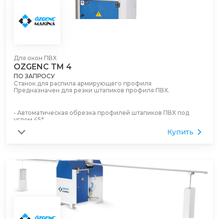
левосторонний
Размеры:
3650 мм (макс. длина резки 3200 мм)
4650 мм (макс. длина резки 4200 мм)
5650 мм (макс. длина резки 5200 мм)
Для окон ПВХ
6650 мм (макс. длина резки 6200 мм)
OZGENC TM 4
ПО ЗАПРОСУ
Станок для распила армирующего профиля
Предназначен для резки штапиков профиля ПВХ.
• Автоматическая обрезка профилей штапиков ПВХ под
углом 45°
• 4 режущих пилы из быстрорежущей стали
Купить
• Вертикальная пневматическая зажимная система
• Установочная рукоятка для легкой регулировки пресс-
формы
• Двусторонняя резка штапика под углом 45° за один раз
• Возможность легко регулировать скорость резки с
помощью регулятора на панели.
• Оборудован конвейерной системой: левая (с линейкой) и
правая сторона (2,4 м + 2,0 м)
Вариант:
• Портативный механический штангенциркуль для быстрых
измерений (2050 мм).